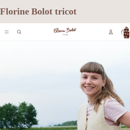
Florine Bolot tricot
Nombr
tota
d’artic
dans 
panier