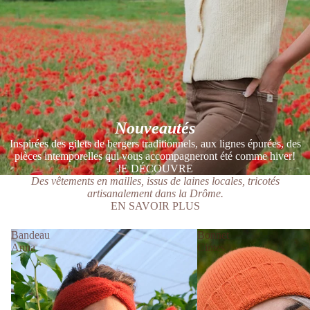
Nouveautés
Inspirées des gilets de bergers traditionnels, aux lignes épurées, des
pièces intemporelles qui vous accompagneront été comme hiver!
JE DÉCOUVRE
Des vêtements en mailles, issus de laines locales, tricotés
artisanalement dans la Drôme.
EN SAVOIR PLUS
Bandeau
Bonnet
Anna
Cimes