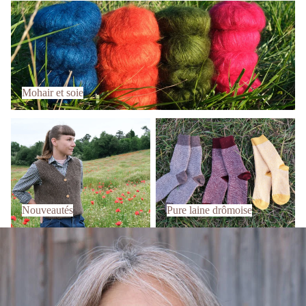
Mohair et soie
Mohair et soie
Nouveautés
Pure laine drômoise
Nouveautés
Pure laine drômoise